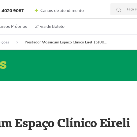
Faça s
Canais de atendimento
4020 9087
ursos Próprios
2º via de Boleto
ições
Prestador Mosaicum Espaço Clínico Eireli (51004355-5)
s
m Espaço Clínico Eireli