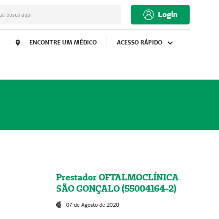
Login
ua busca aqui
ENCONTRE UM MÉDICO
ACESSO RÁPIDO
Prestador OFTALMOCLÍNICA
SÃO GONÇALO (55004164-2)
07 de Agosto de 2020