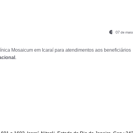
07 de maio
nica Mosaicum em Icaraí para atendimentos aos beneficiários
acional
.