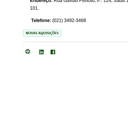
Endereço:
Rua Gavião Peixoto, nº. 124, Salas 1
101.
Telefone:
(021) 3492-3468
NOVAS AQUISIÇÕES