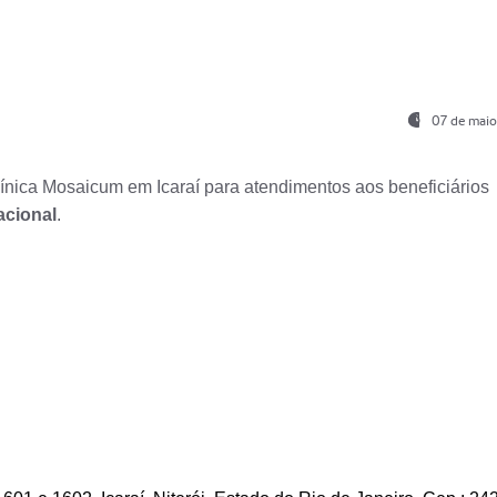
07 de maio
nica Mosaicum em Icaraí para atendimentos aos beneficiários
acional
.