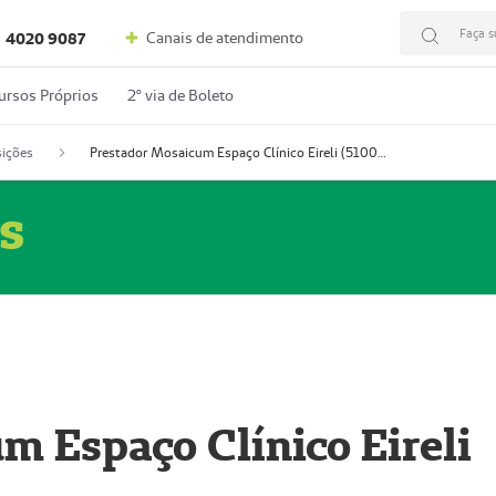
Faça s
Canais de atendimento
4020 9087
ursos Próprios
2º via de Boleto
ições
Prestador Mosaicum Espaço Clínico Eireli (51004355-5)
s
m Espaço Clínico Eireli