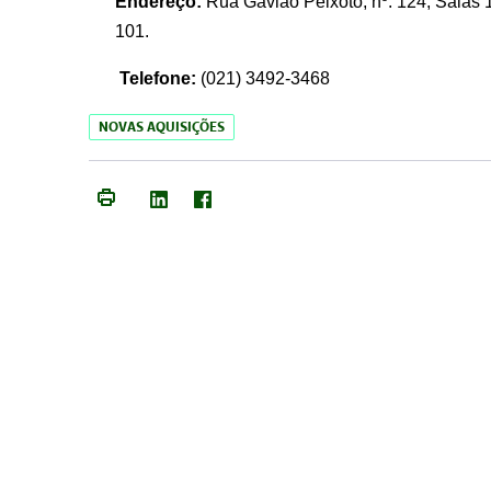
Endereço:
Rua Gavião Peixoto, nº. 124, Salas 1
101.
Telefone:
(021) 3492-3468
NOVAS AQUISIÇÕES