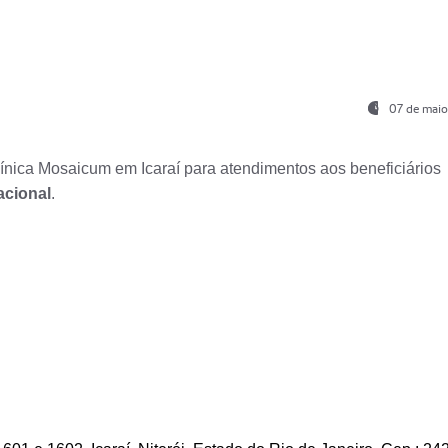
07 de maio
nica Mosaicum em Icaraí para atendimentos aos beneficiários
acional
.