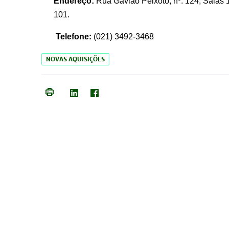
Endereço:
Rua Gavião Peixoto, nº. 124, Salas 1
101.
Telefone:
(021) 3492-3468
NOVAS AQUISIÇÕES