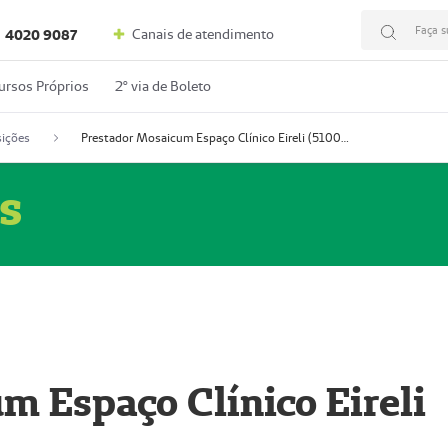
Faça s
Canais de atendimento
4020 9087
ursos Próprios
2º via de Boleto
ições
Prestador Mosaicum Espaço Clínico Eireli (51004355-5)
s
m Espaço Clínico Eireli