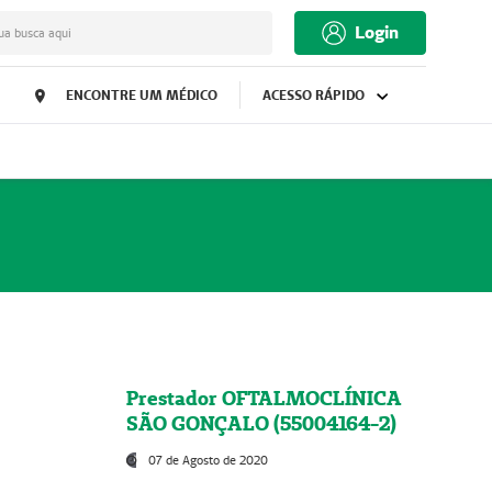
Login
ua busca aqui
ENCONTRE UM MÉDICO
ACESSO RÁPIDO
Prestador OFTALMOCLÍNICA
SÃO GONÇALO (55004164-2)
07 de Agosto de 2020