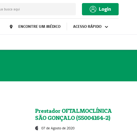
Login
ua busca aqui
ENCONTRE UM MÉDICO
ACESSO RÁPIDO
Prestador OFTALMOCLÍNICA
SÃO GONÇALO (55004164-2)
07 de Agosto de 2020