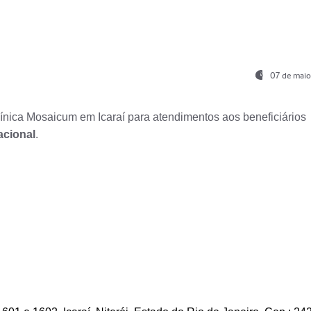
07 de maio
nica Mosaicum em Icaraí para atendimentos aos beneficiários
acional
.