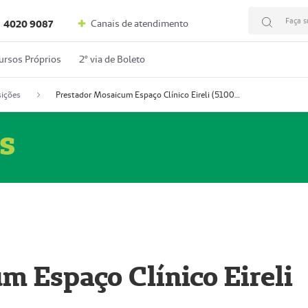
Faça s
Canais de atendimento
4020 9087
ursos Próprios
2º via de Boleto
ições
Prestador Mosaicum Espaço Clínico Eireli (51004355-5)
s
m Espaço Clínico Eireli