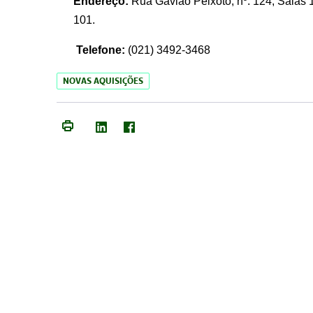
Endereço:
Rua Gavião Peixoto, nº. 124, Salas 1
101.
Telefone:
(021) 3492-3468
NOVAS AQUISIÇÕES