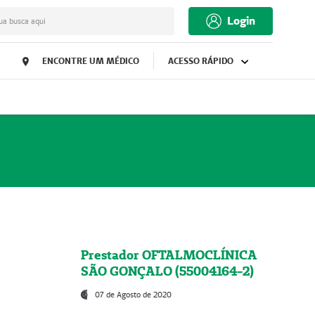
Login
ua busca aqui
ENCONTRE UM MÉDICO
ACESSO RÁPIDO
Prestador OFTALMOCLÍNICA
SÃO GONÇALO (55004164-2)
07 de Agosto de 2020