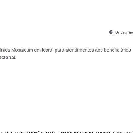
07 de maio
nica Mosaicum em Icaraí para atendimentos aos beneficiários
acional
.