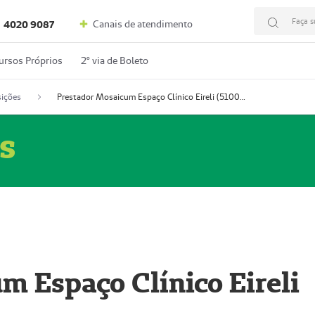
Faça s
Canais de atendimento
4020 9087
ursos Próprios
2º via de Boleto
ições
Prestador Mosaicum Espaço Clínico Eireli (51004355-5)
s
m Espaço Clínico Eireli