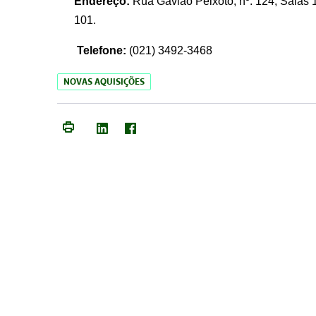
Endereço:
Rua Gavião Peixoto, nº. 124, Salas 1
101.
Telefone:
(021) 3492-3468
NOVAS AQUISIÇÕES