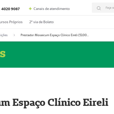
Faça s
Canais de atendimento
4020 9087
ursos Próprios
2º via de Boleto
ições
Prestador Mosaicum Espaço Clínico Eireli (51004355-5)
s
m Espaço Clínico Eireli