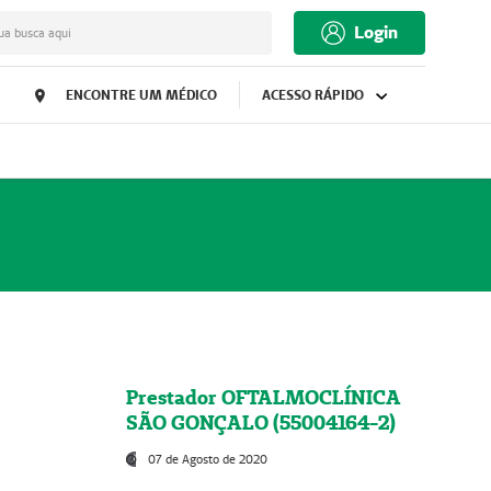
Login
ua busca aqui
ENCONTRE UM MÉDICO
ACESSO RÁPIDO
Prestador OFTALMOCLÍNICA
SÃO GONÇALO (55004164-2)
07 de Agosto de 2020