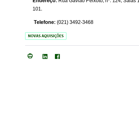
Endereço:
Rua Gavião Peixoto, nº. 124, Salas 1
101.
Telefone:
(021) 3492-3468
NOVAS AQUISIÇÕES