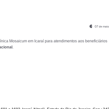
07 de maio
nica Mosaicum em Icaraí para atendimentos aos beneficiários
acional
.