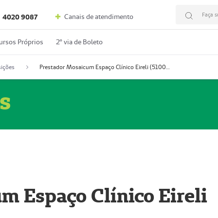
Faça s
Canais de atendimento
4020 9087
ursos Próprios
2º via de Boleto
ições
Prestador Mosaicum Espaço Clínico Eireli (51004355-5)
s
m Espaço Clínico Eireli