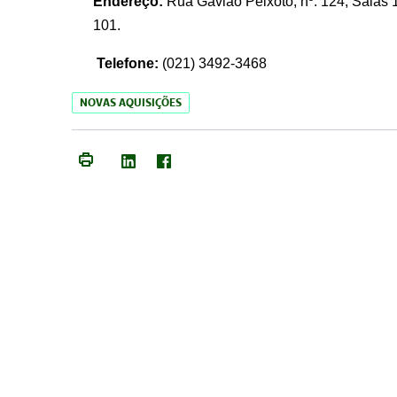
Endereço:
Rua Gavião Peixoto, nº. 124, Salas 1
101.
Telefone:
(021) 3492-3468
NOVAS AQUISIÇÕES