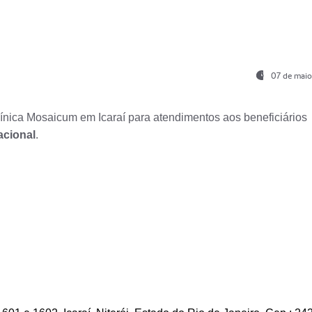
07 de maio
nica Mosaicum em Icaraí para atendimentos aos beneficiários
acional
.