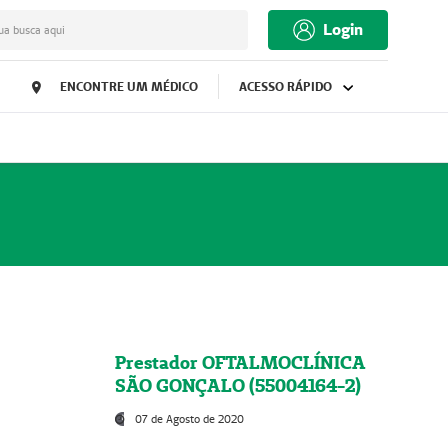
Login
ua busca aqui
ENCONTRE UM MÉDICO
ACESSO RÁPIDO
Prestador OFTALMOCLÍNICA
SÃO GONÇALO (55004164-2)
07 de Agosto de 2020