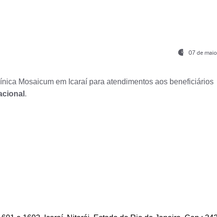
07 de maio
nica Mosaicum em Icaraí para atendimentos aos beneficiários
acional
.