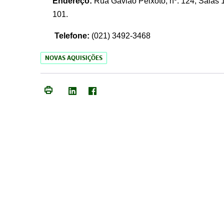
Endereço:
Rua Gavião Peixoto, nº. 124, Salas 1
101.
Telefone:
(021) 3492-3468
NOVAS AQUISIÇÕES