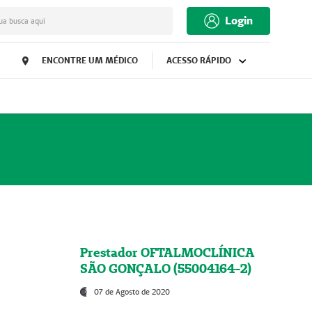
Login
ua busca aqui
ENCONTRE UM MÉDICO
ACESSO RÁPIDO
Prestador OFTALMOCLÍNICA
SÃO GONÇALO (55004164-2)
07 de Agosto de 2020