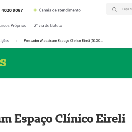
Faça s
Canais de atendimento
4020 9087
ursos Próprios
2º via de Boleto
ições
Prestador Mosaicum Espaço Clínico Eireli (51004355-5)
s
m Espaço Clínico Eireli