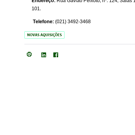
Endereço:
Rua Gavião Peixoto, nº. 124, Salas 1
101.
Telefone:
(021) 3492-3468
NOVAS AQUISIÇÕES