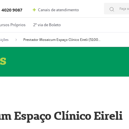
Faça s
Canais de atendimento
4020 9087
ursos Próprios
2º via de Boleto
ições
Prestador Mosaicum Espaço Clínico Eireli (51004355-5)
s
m Espaço Clínico Eireli