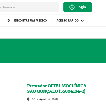
Login
ua busca aqui
ENCONTRE UM MÉDICO
ACESSO RÁPIDO
Prestador OFTALMOCLÍNICA
SÃO GONÇALO (55004164-2)
07 de Agosto de 2020