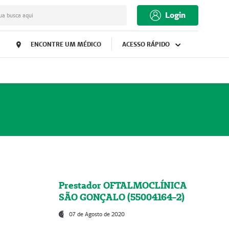
Login
ua busca aqui
ENCONTRE UM MÉDICO
ACESSO RÁPIDO
Prestador OFTALMOCLÍNICA
SÃO GONÇALO (55004164-2)
07 de Agosto de 2020