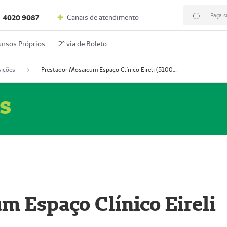
Faça s
Canais de atendimento
4020 9087
ursos Próprios
2º via de Boleto
ições
Prestador Mosaicum Espaço Clínico Eireli (51004355-5)
s
m Espaço Clínico Eireli