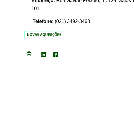
Endereço:
Rua Gavião Peixoto, nº. 124, Salas 1
101.
Telefone:
(021) 3492-3468
NOVAS AQUISIÇÕES