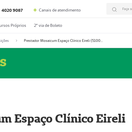
Faça s
Canais de atendimento
4020 9087
ursos Próprios
2º via de Boleto
ições
Prestador Mosaicum Espaço Clínico Eireli (51004355-5)
s
m Espaço Clínico Eireli