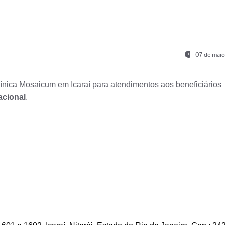
07 de maio
nica Mosaicum em Icaraí para atendimentos aos beneficiários
acional
.