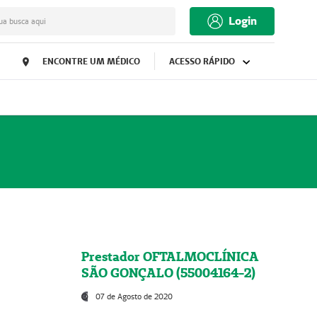
Login
ua busca aqui
ENCONTRE UM MÉDICO
ACESSO RÁPIDO
Prestador OFTALMOCLÍNICA
SÃO GONÇALO (55004164-2)
07 de Agosto de 2020