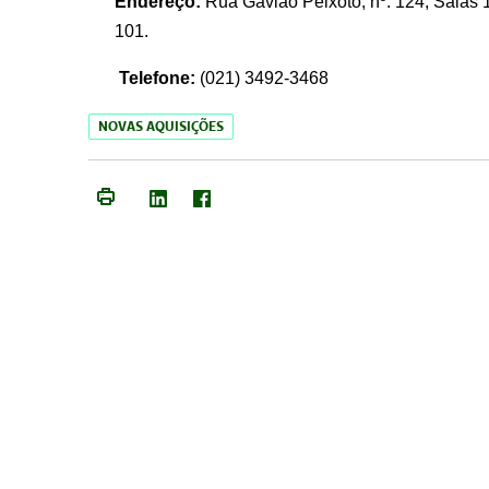
Endereço:
Rua Gavião Peixoto, nº. 124, Salas 1
101.
Telefone:
(021) 3492-3468
NOVAS AQUISIÇÕES