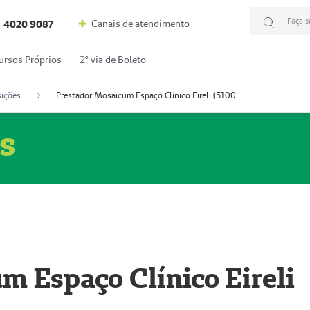
Faça s
Canais de atendimento
4020 9087
ursos Próprios
2º via de Boleto
ições
Prestador Mosaicum Espaço Clínico Eireli (51004355-5)
s
m Espaço Clínico Eireli