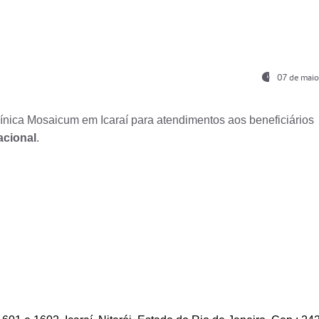
07 de maio
nica Mosaicum em Icaraí para atendimentos aos beneficiários
acional
.