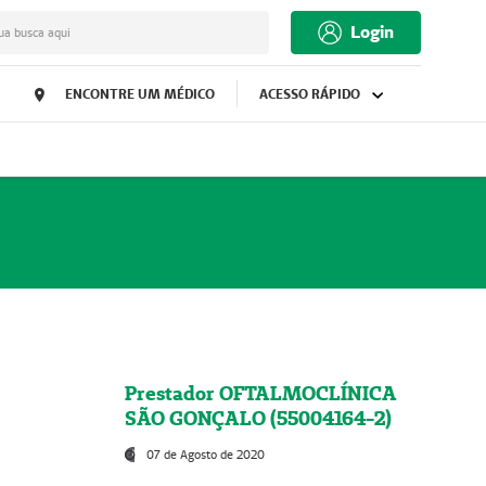
Login
ua busca aqui
ENCONTRE UM MÉDICO
ACESSO RÁPIDO
Prestador OFTALMOCLÍNICA
SÃO GONÇALO (55004164-2)
07 de Agosto de 2020