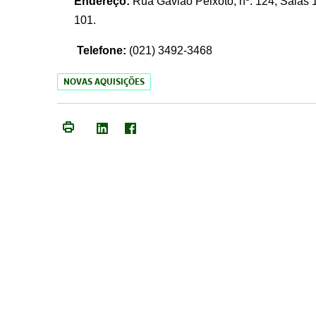
Endereço:
Rua Gavião Peixoto, nº. 124, Salas 1
101.
Telefone:
(021) 3492-3468
NOVAS AQUISIÇÕES