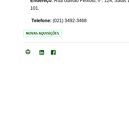
Endereço:
Rua Gavião Peixoto, nº. 124, Salas 1
101.
Telefone:
(021) 3492-3468
NOVAS AQUISIÇÕES