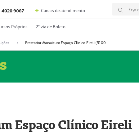
Faça s
Canais de atendimento
4020 9087
ursos Próprios
2º via de Boleto
ições
Prestador Mosaicum Espaço Clínico Eireli (51004355-5)
s
m Espaço Clínico Eireli