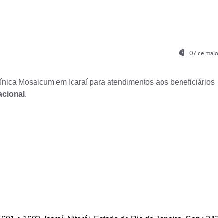
07 de maio
nica Mosaicum em Icaraí para atendimentos aos beneficiários
acional
.