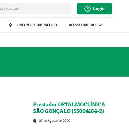
Login
ua busca aqui
ENCONTRE UM MÉDICO
ACESSO RÁPIDO
Prestador OFTALMOCLÍNICA
SÃO GONÇALO (55004164-2)
07 de Agosto de 2020