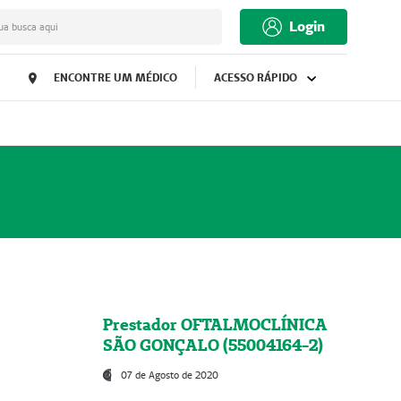
Login
ua busca aqui
ENCONTRE UM MÉDICO
ACESSO RÁPIDO
Prestador OFTALMOCLÍNICA
SÃO GONÇALO (55004164-2)
07 de Agosto de 2020