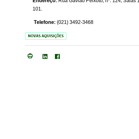
Endereço:
Rua Gavião Peixoto, nº. 124, Salas 1
101.
Telefone:
(021) 3492-3468
NOVAS AQUISIÇÕES