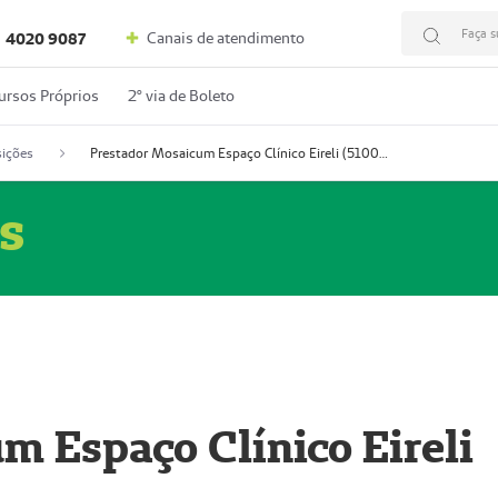
Faça s
Canais de atendimento
4020 9087
ursos Próprios
2º via de Boleto
ições
Prestador Mosaicum Espaço Clínico Eireli (51004355-5)
s
m Espaço Clínico Eireli