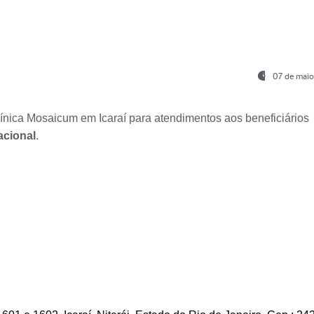
07 de maio
nica Mosaicum em Icaraí para atendimentos aos beneficiários
acional
.