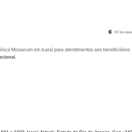
07 de maio
nica Mosaicum em Icaraí para atendimentos aos beneficiários
acional
.