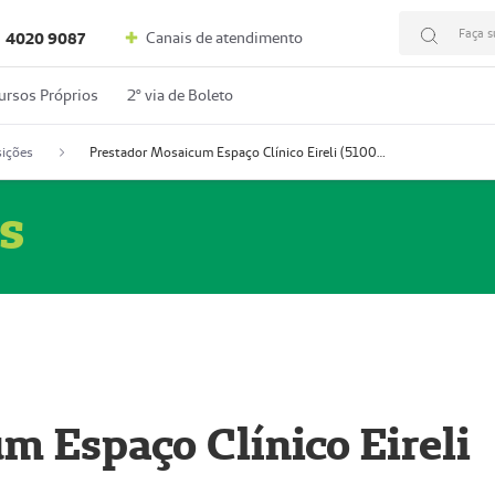
Faça s
Canais de atendimento
4020 9087
ursos Próprios
2º via de Boleto
ições
Prestador Mosaicum Espaço Clínico Eireli (51004355-5)
s
m Espaço Clínico Eireli