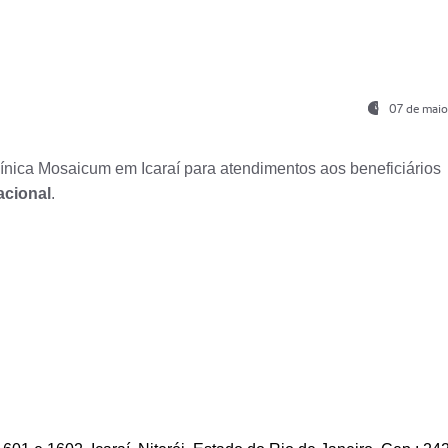
07 de maio
nica Mosaicum em Icaraí para atendimentos aos beneficiários
acional
.