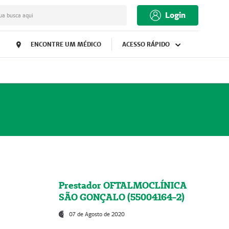
Login
ua busca aqui
ENCONTRE UM MÉDICO
ACESSO RÁPIDO
Prestador OFTALMOCLÍNICA
SÃO GONÇALO (55004164-2)
07 de Agosto de 2020