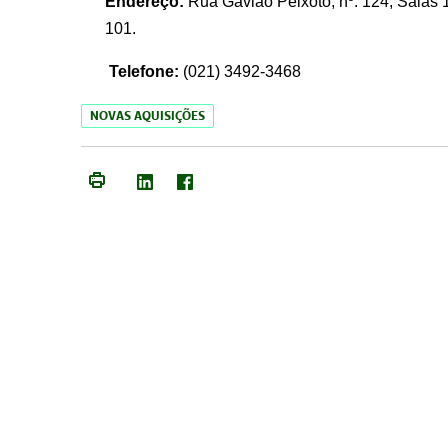
Endereço:
Rua Gavião Peixoto, nº. 124, Salas 1
101.
Telefone:
(021) 3492-3468
NOVAS AQUISIÇÕES