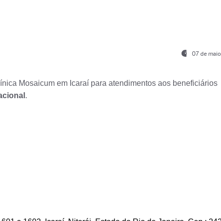
07 de maio
nica Mosaicum em Icaraí para atendimentos aos beneficiários
acional
.