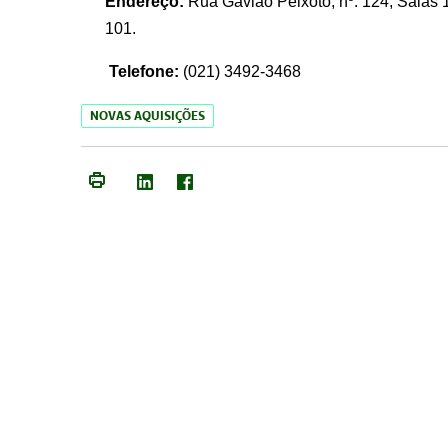
Endereço:
Rua Gavião Peixoto, nº. 124, Salas 1
101.
Telefone:
(021) 3492-3468
NOVAS AQUISIÇÕES