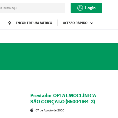
Login
ua busca aqui
ENCONTRE UM MÉDICO
ACESSO RÁPIDO
Prestador OFTALMOCLÍNICA
SÃO GONÇALO (55004164-2)
07 de Agosto de 2020