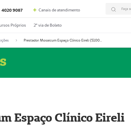
Faça s
Canais de atendimento
4020 9087
ursos Próprios
2º via de Boleto
ições
Prestador Mosaicum Espaço Clínico Eireli (51004355-5)
s
m Espaço Clínico Eireli