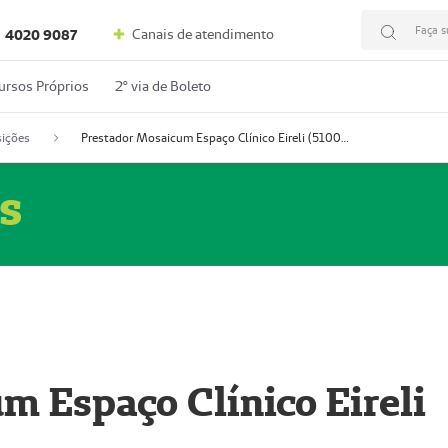
Faça s
Canais de atendimento
4020 9087
ursos Próprios
2º via de Boleto
ições
Prestador Mosaicum Espaço Clínico Eireli (51004355-5)
s
m Espaço Clínico Eireli