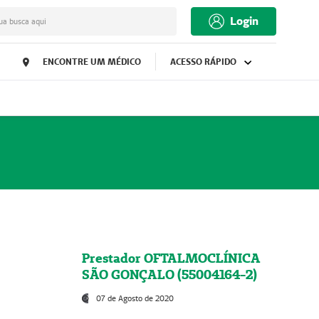
Login
ua busca aqui
ENCONTRE UM MÉDICO
ACESSO RÁPIDO
Prestador OFTALMOCLÍNICA
SÃO GONÇALO (55004164-2)
07 de Agosto de 2020