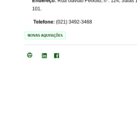
Endereço:
Rua Gavião Peixoto, nº. 124, Salas 1
101.
Telefone:
(021) 3492-3468
NOVAS AQUISIÇÕES