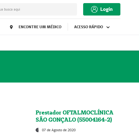
Login
ua busca aqui
ENCONTRE UM MÉDICO
ACESSO RÁPIDO
Prestador OFTALMOCLÍNICA
SÃO GONÇALO (55004164-2)
07 de Agosto de 2020