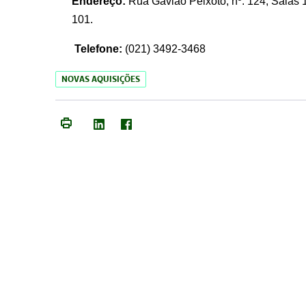
Endereço:
Rua Gavião Peixoto, nº. 124, Salas 1
101.
Telefone:
(021) 3492-3468
NOVAS AQUISIÇÕES