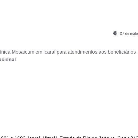
07 de maio
nica Mosaicum em Icaraí para atendimentos aos beneficiários
acional
.