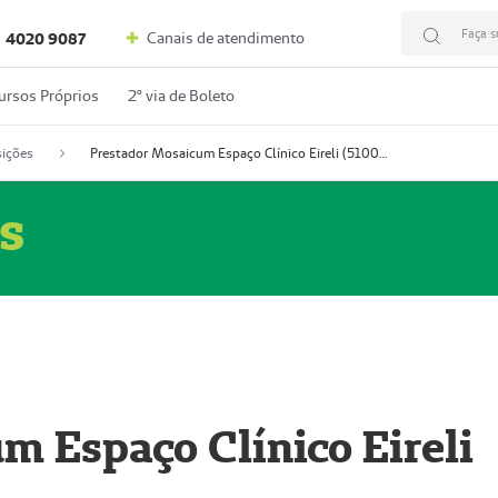
Faça s
Canais de atendimento
4020 9087
ursos Próprios
2º via de Boleto
ições
Prestador Mosaicum Espaço Clínico Eireli (51004355-5)
s
m Espaço Clínico Eireli