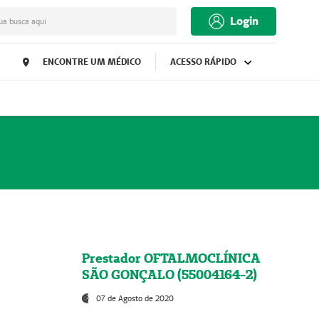
Login
ua busca aqui
ENCONTRE UM MÉDICO
ACESSO RÁPIDO
Prestador OFTALMOCLÍNICA
SÃO GONÇALO (55004164-2)
07 de Agosto de 2020