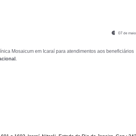
07 de maio
nica Mosaicum em Icaraí para atendimentos aos beneficiários
acional
.