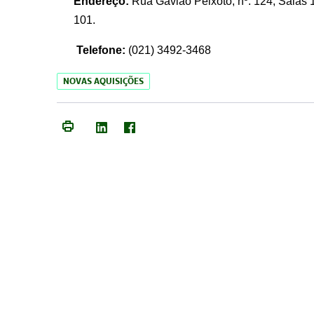
Endereço:
Rua Gavião Peixoto, nº. 124, Salas 1
101.
Telefone:
(021) 3492-3468
NOVAS AQUISIÇÕES