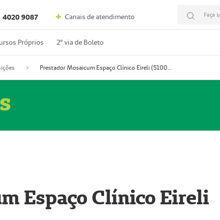
Faça s
Canais de atendimento
4020 9087
ursos Próprios
2º via de Boleto
ições
Prestador Mosaicum Espaço Clínico Eireli (51004355-5)
s
m Espaço Clínico Eireli