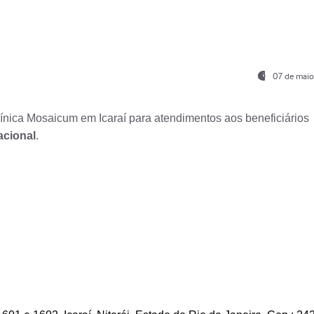
07 de maio
nica Mosaicum em Icaraí para atendimentos aos beneficiários
acional
.