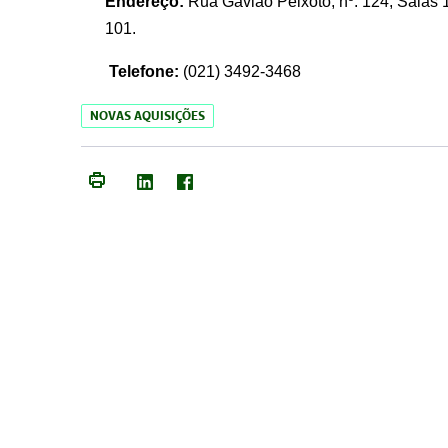
Endereço:
Rua Gavião Peixoto, nº. 124, Salas 1
101.
Telefone:
(021) 3492-3468
NOVAS AQUISIÇÕES