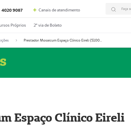
Faça s
Canais de atendimento
4020 9087
ursos Próprios
2º via de Boleto
ições
Prestador Mosaicum Espaço Clínico Eireli (51004355-5)
s
m Espaço Clínico Eireli