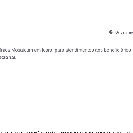
07 de maio
nica Mosaicum em Icaraí para atendimentos aos beneficiários
acional
.