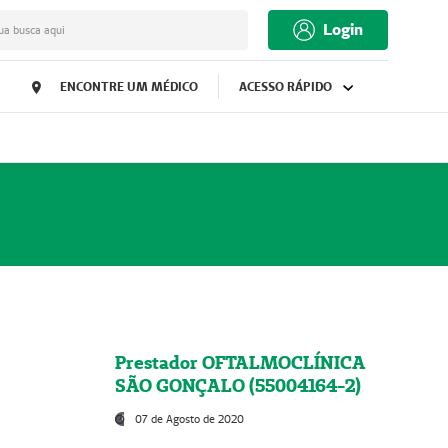
Login
ua busca aqui
ENCONTRE UM MÉDICO
ACESSO RÁPIDO
Prestador OFTALMOCLÍNICA
SÃO GONÇALO (55004164-2)
07 de Agosto de 2020