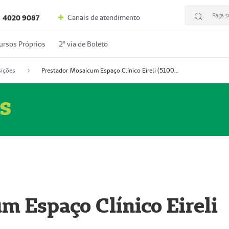
Faça s
Canais de atendimento
4020 9087
ursos Próprios
2º via de Boleto
ições
Prestador Mosaicum Espaço Clínico Eireli (51004355-5)
s
m Espaço Clínico Eireli