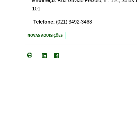
Endereço:
Rua Gavião Peixoto, nº. 124, Salas 1
101.
Telefone:
(021) 3492-3468
NOVAS AQUISIÇÕES