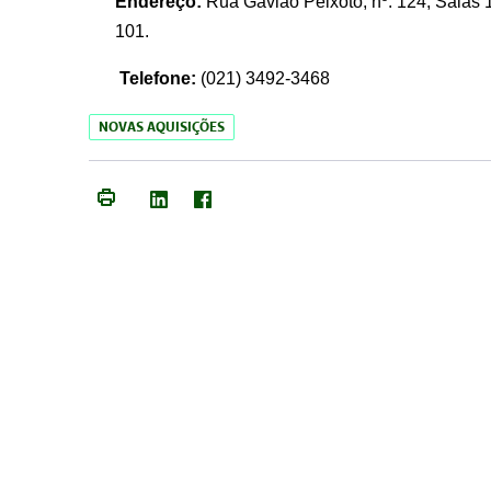
Endereço:
Rua Gavião Peixoto, nº. 124, Salas 1
101.
Telefone:
(021) 3492-3468
NOVAS AQUISIÇÕES