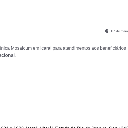
07 de maio
nica Mosaicum em Icaraí para atendimentos aos beneficiários
acional
.