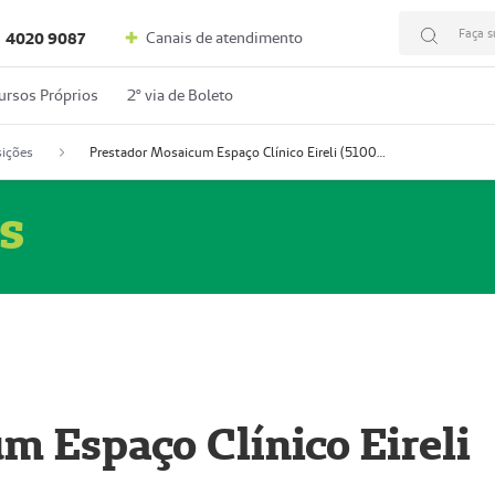
Faça s
Canais de atendimento
4020 9087
ursos Próprios
2º via de Boleto
ições
Prestador Mosaicum Espaço Clínico Eireli (51004355-5)
s
m Espaço Clínico Eireli