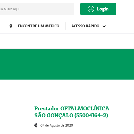
Login
ua busca aqui
ENCONTRE UM MÉDICO
ACESSO RÁPIDO
Prestador OFTALMOCLÍNICA
SÃO GONÇALO (55004164-2)
07 de Agosto de 2020