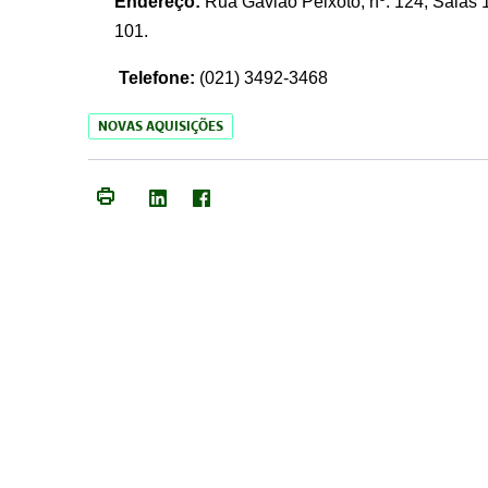
Endereço:
Rua Gavião Peixoto, nº. 124, Salas 1
101.
Telefone:
(021) 3492-3468
NOVAS AQUISIÇÕES