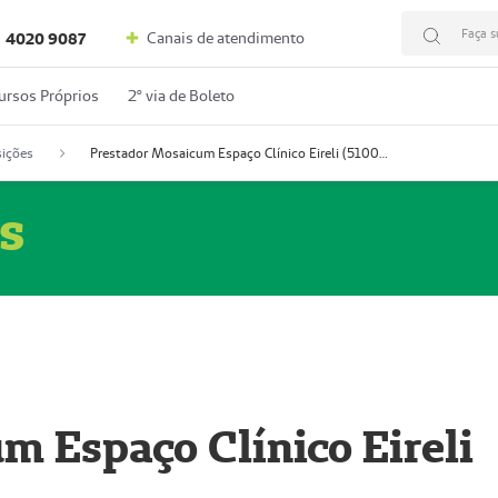
Faça s
Canais de atendimento
4020 9087
ursos Próprios
2º via de Boleto
ições
Prestador Mosaicum Espaço Clínico Eireli (51004355-5)
s
m Espaço Clínico Eireli