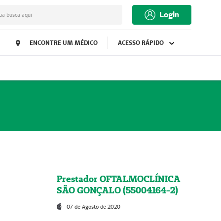
Login
ua busca aqui
ENCONTRE UM MÉDICO
ACESSO RÁPIDO
Prestador OFTALMOCLÍNICA
SÃO GONÇALO (55004164-2)
07 de Agosto de 2020