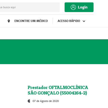
Login
ua busca aqui
ENCONTRE UM MÉDICO
ACESSO RÁPIDO
Prestador OFTALMOCLÍNICA
SÃO GONÇALO (55004164-2)
07 de Agosto de 2020