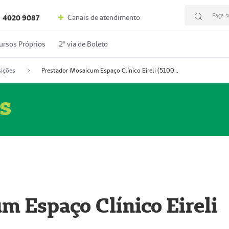
Faça s
Canais de atendimento
4020 9087
ursos Próprios
2º via de Boleto
ições
Prestador Mosaicum Espaço Clínico Eireli (51004355-5)
s
m Espaço Clínico Eireli