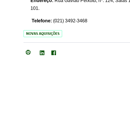
Endereço:
Rua Gavião Peixoto, nº. 124, Salas 1
101.
Telefone:
(021) 3492-3468
NOVAS AQUISIÇÕES