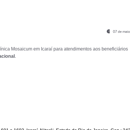
07 de maio
nica Mosaicum em Icaraí para atendimentos aos beneficiários
acional
.