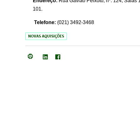
Endereço:
Rua Gavião Peixoto, nº. 124, Salas 1
101.
Telefone:
(021) 3492-3468
NOVAS AQUISIÇÕES