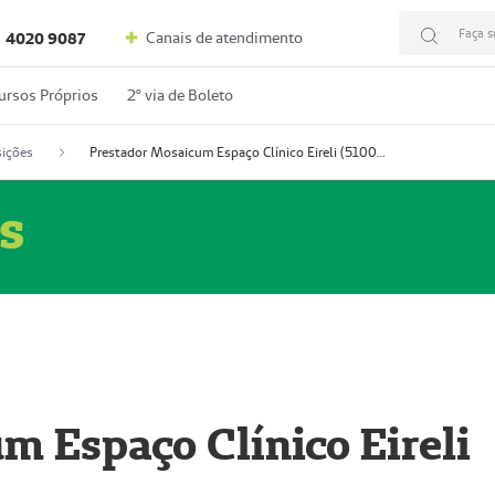
Faça s
Canais de atendimento
4020 9087
ursos Próprios
2º via de Boleto
ições
Prestador Mosaicum Espaço Clínico Eireli (51004355-5)
s
m Espaço Clínico Eireli