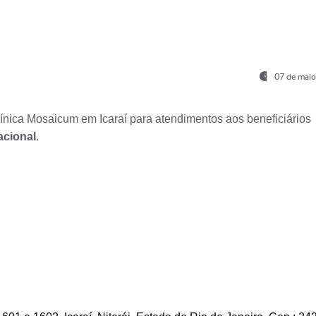
07 de maio
nica Mosaicum em Icaraí para atendimentos aos beneficiários
acional
.