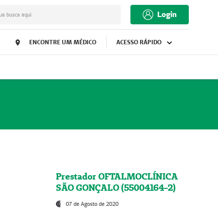
Login
ua busca aqui
ENCONTRE UM MÉDICO
ACESSO RÁPIDO
Prestador OFTALMOCLÍNICA
SÃO GONÇALO (55004164-2)
07 de Agosto de 2020