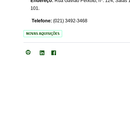
Endereço:
Rua Gavião Peixoto, nº. 124, Salas 1
101.
Telefone:
(021) 3492-3468
NOVAS AQUISIÇÕES