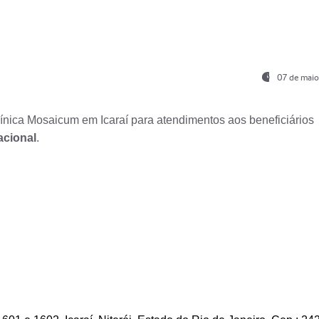
07 de maio
nica Mosaicum em Icaraí para atendimentos aos beneficiários
acional
.