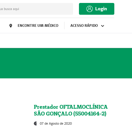
Login
ua busca aqui
ENCONTRE UM MÉDICO
ACESSO RÁPIDO
Prestador OFTALMOCLÍNICA
SÃO GONÇALO (55004164-2)
07 de Agosto de 2020