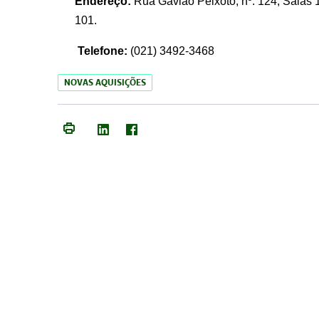
Endereço:
Rua Gavião Peixoto, nº. 124, Salas 1
101.
Telefone:
(021) 3492-3468
NOVAS AQUISIÇÕES