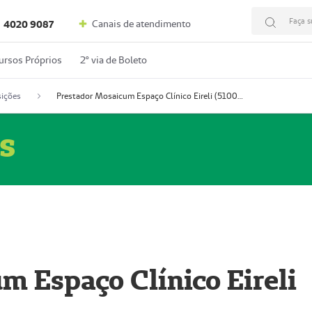
Faça s
Canais de atendimento
4020 9087
ursos Próprios
2º via de Boleto
ições
Prestador Mosaicum Espaço Clínico Eireli (51004355-5)
s
m Espaço Clínico Eireli