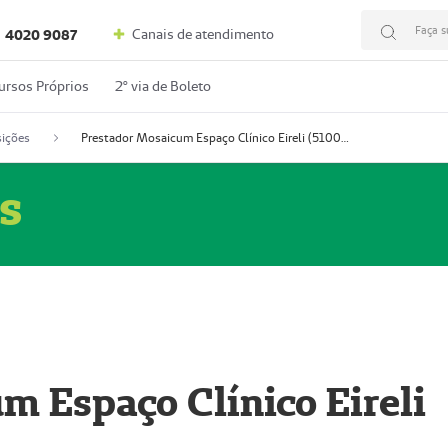
Faça s
Canais de atendimento
4020 9087
ursos Próprios
2º via de Boleto
ições
Prestador Mosaicum Espaço Clínico Eireli (51004355-5)
s
m Espaço Clínico Eireli