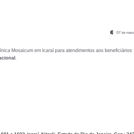
07 de maio
nica Mosaicum em Icaraí para atendimentos aos beneficiários
acional
.