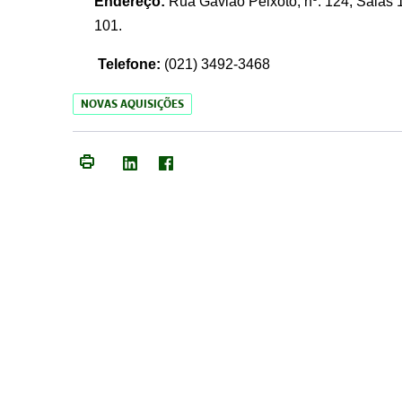
Endereço:
Rua Gavião Peixoto, nº. 124, Salas 1
101.
Telefone:
(021) 3492-3468
NOVAS AQUISIÇÕES