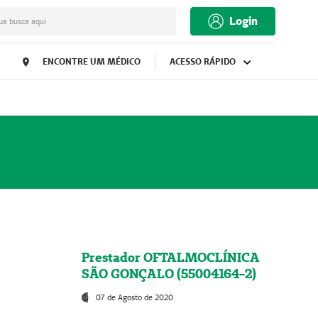
Login
ua busca aqui
ENCONTRE UM MÉDICO
ACESSO RÁPIDO
Prestador OFTALMOCLÍNICA
SÃO GONÇALO (55004164-2)
07 de Agosto de 2020