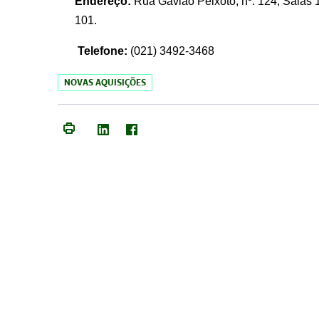
Endereço:
Rua Gavião Peixoto, nº. 124, Salas 1
101.
Telefone:
(021) 3492-3468
NOVAS AQUISIÇÕES