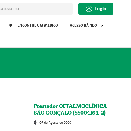
Login
ua busca aqui
ENCONTRE UM MÉDICO
ACESSO RÁPIDO
Prestador OFTALMOCLÍNICA
SÃO GONÇALO (55004164-2)
07 de Agosto de 2020