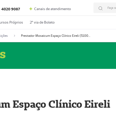
Faça s
Canais de atendimento
4020 9087
ursos Próprios
2º via de Boleto
ições
Prestador Mosaicum Espaço Clínico Eireli (51004355-5)
s
m Espaço Clínico Eireli