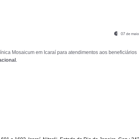
07 de maio
nica Mosaicum em Icaraí para atendimentos aos beneficiários
acional
.