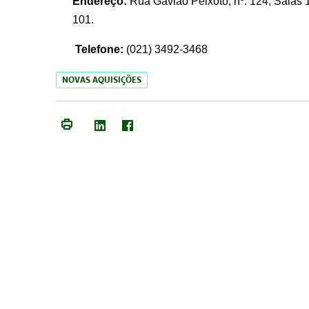
Endereço:
Rua Gavião Peixoto, nº. 124, Salas 1
101.
Telefone:
(021) 3492-3468
NOVAS AQUISIÇÕES