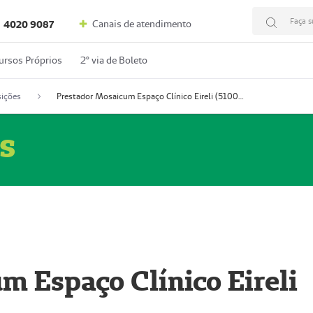
Faça s
Canais de atendimento
4020 9087
ursos Próprios
2º via de Boleto
ições
Prestador Mosaicum Espaço Clínico Eireli (51004355-5)
s
m Espaço Clínico Eireli