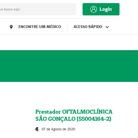
Login
ua busca aqui
ENCONTRE UM MÉDICO
ACESSO RÁPIDO
Prestador OFTALMOCLÍNICA
SÃO GONÇALO (55004164-2)
07 de Agosto de 2020