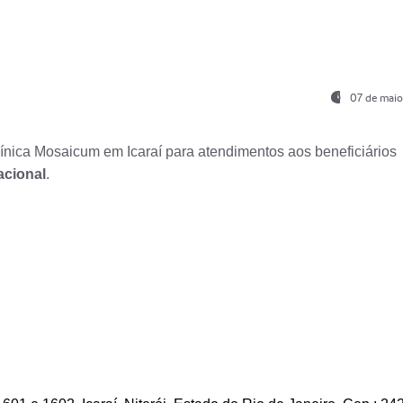
07 de maio
nica Mosaicum em Icaraí para atendimentos aos beneficiários
acional
.