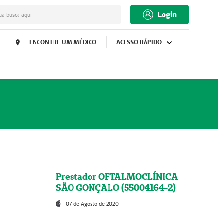
Login
ua busca aqui
ENCONTRE UM MÉDICO
ACESSO RÁPIDO
Prestador OFTALMOCLÍNICA
SÃO GONÇALO (55004164-2)
07 de Agosto de 2020