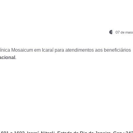
07 de maio
nica Mosaicum em Icaraí para atendimentos aos beneficiários
acional
.