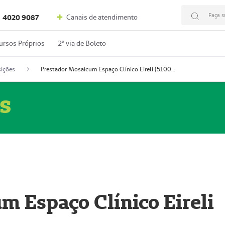
Faça s
Canais de atendimento
4020 9087
ursos Próprios
2º via de Boleto
ições
Prestador Mosaicum Espaço Clínico Eireli (51004355-5)
s
m Espaço Clínico Eireli