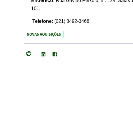
Endereço:
Rua Gavião Peixoto, nº. 124, Salas 1
101.
Telefone:
(021) 3492-3468
NOVAS AQUISIÇÕES