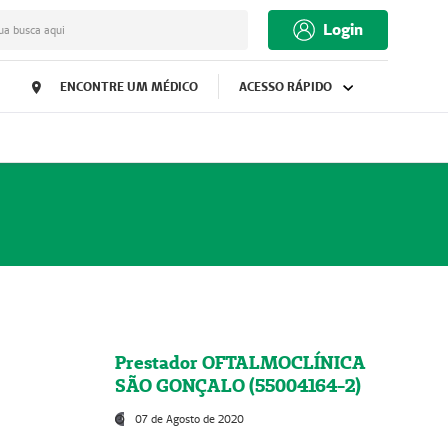
Login
ua busca aqui
ENCONTRE UM MÉDICO
ACESSO RÁPIDO
Prestador OFTALMOCLÍNICA
SÃO GONÇALO (55004164-2)
07 de Agosto de 2020