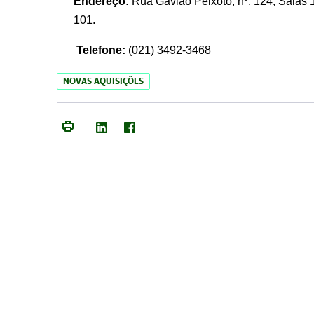
Endereço:
Rua Gavião Peixoto, nº. 124, Salas 1
101.
Telefone:
(021) 3492-3468
NOVAS AQUISIÇÕES