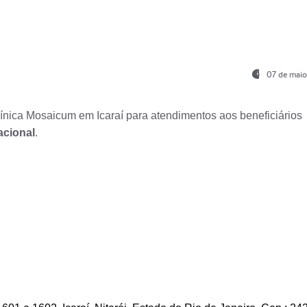
07 de maio
nica Mosaicum em Icaraí para atendimentos aos beneficiários
acional
.