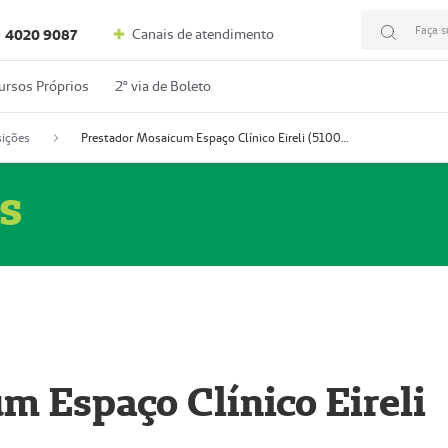
Faça s
Canais de atendimento
4020 9087
ursos Próprios
2º via de Boleto
ições
Prestador Mosaicum Espaço Clínico Eireli (51004355-5)
s
m Espaço Clínico Eireli