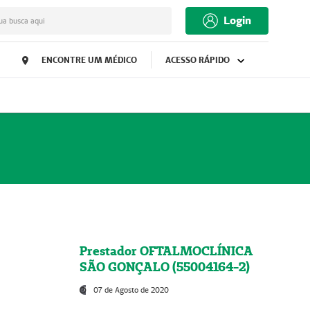
Login
ua busca aqui
ENCONTRE UM MÉDICO
ACESSO RÁPIDO
Prestador OFTALMOCLÍNICA
SÃO GONÇALO (55004164-2)
07 de Agosto de 2020