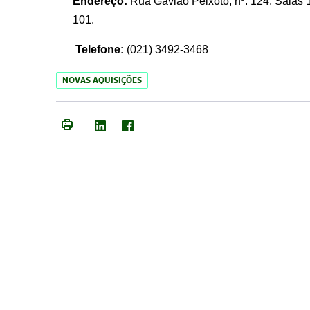
Endereço:
Rua Gavião Peixoto, nº. 124, Salas 1
101.
Telefone:
(021) 3492-3468
NOVAS AQUISIÇÕES