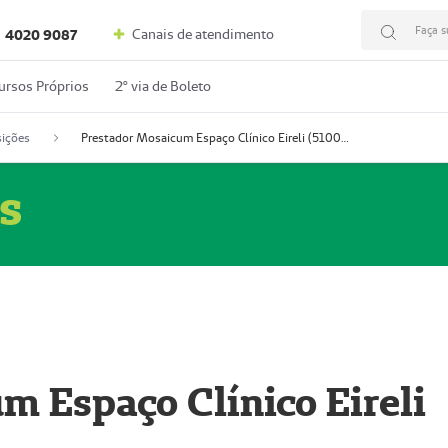
Faça s
Canais de atendimento
4020 9087
ursos Próprios
2º via de Boleto
ições
Prestador Mosaicum Espaço Clínico Eireli (51004355-5)
s
m Espaço Clínico Eireli