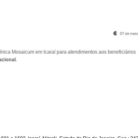
07 de maio
nica Mosaicum em Icaraí para atendimentos aos beneficiários
acional
.