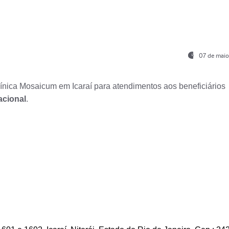
07 de maio
nica Mosaicum em Icaraí para atendimentos aos beneficiários
acional
.