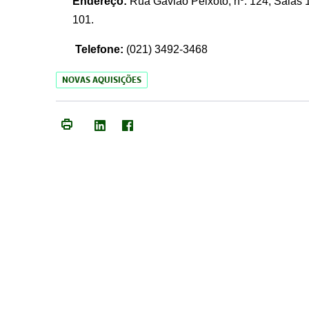
Endereço:
Rua Gavião Peixoto, nº. 124, Salas 1
101.
Telefone:
(021) 3492-3468
NOVAS AQUISIÇÕES