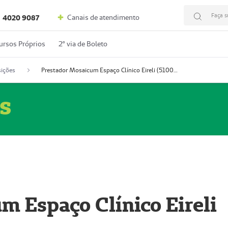
Faça s
Canais de atendimento
4020 9087
ursos Próprios
2º via de Boleto
ições
Prestador Mosaicum Espaço Clínico Eireli (51004355-5)
s
m Espaço Clínico Eireli