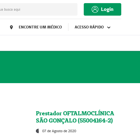
Login
ua busca aqui
ENCONTRE UM MÉDICO
ACESSO RÁPIDO
Prestador OFTALMOCLÍNICA
SÃO GONÇALO (55004164-2)
07 de Agosto de 2020