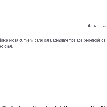
07 de maio
nica Mosaicum em Icaraí para atendimentos aos beneficiários
acional
.