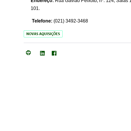
Endereço:
Rua Gavião Peixoto, nº. 124, Salas 1
101.
Telefone:
(021) 3492-3468
NOVAS AQUISIÇÕES