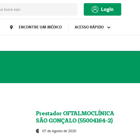
Login
ua busca aqui
ENCONTRE UM MÉDICO
ACESSO RÁPIDO
Prestador OFTALMOCLÍNICA
SÃO GONÇALO (55004164-2)
07 de Agosto de 2020