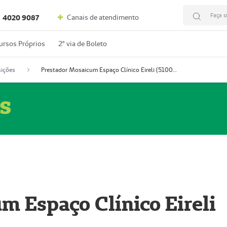
Faça s
Canais de atendimento
4020 9087
ursos Próprios
2º via de Boleto
ições
Prestador Mosaicum Espaço Clínico Eireli (51004355-5)
s
m Espaço Clínico Eireli