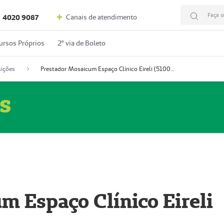
Faça s
Canais de atendimento
4020 9087
ursos Próprios
2º via de Boleto
ições
Prestador Mosaicum Espaço Clínico Eireli (51004355-5)
s
m Espaço Clínico Eireli