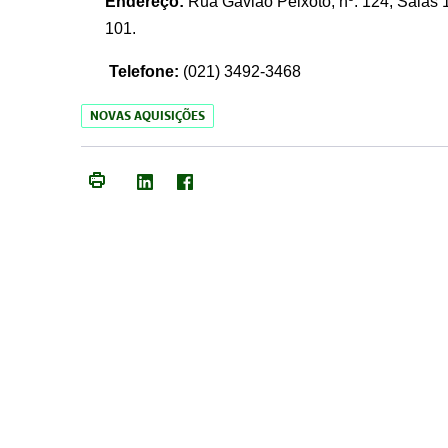
Endereço:
Rua Gavião Peixoto, nº. 124, Salas 1
101.
Telefone:
(021) 3492-3468
NOVAS AQUISIÇÕES