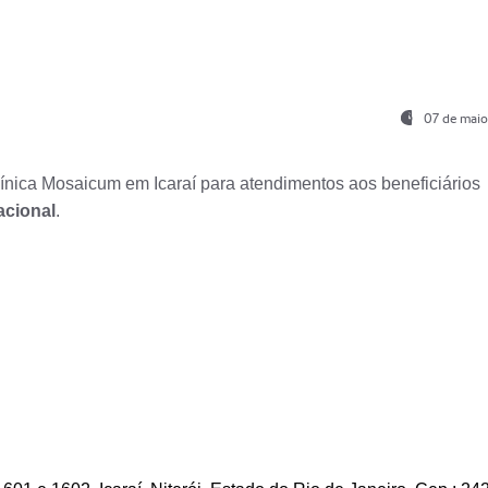
07 de maio
nica Mosaicum em Icaraí para atendimentos aos beneficiários
acional
.