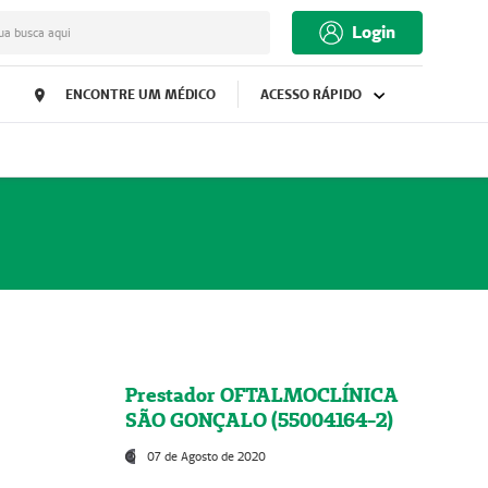
Login
ua busca aqui
ENCONTRE UM MÉDICO
ACESSO RÁPIDO
Prestador OFTALMOCLÍNICA
SÃO GONÇALO (55004164-2)
07 de Agosto de 2020