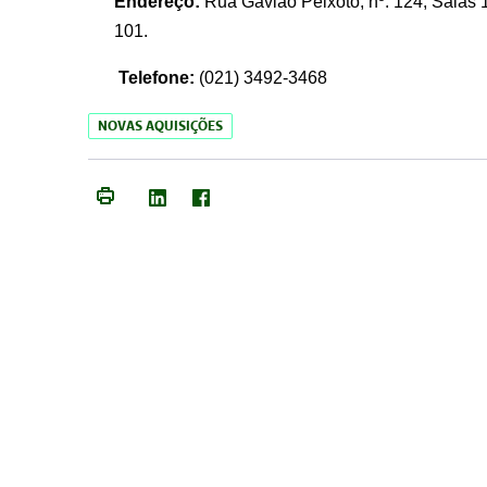
Endereço:
Rua Gavião Peixoto, nº. 124, Salas 1
101.
Telefone:
(021) 3492-3468
NOVAS AQUISIÇÕES