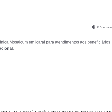
07 de maio
nica Mosaicum em Icaraí para atendimentos aos beneficiários
acional
.