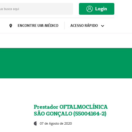
Login
ua busca aqui
ENCONTRE UM MÉDICO
ACESSO RÁPIDO
Prestador OFTALMOCLÍNICA
SÃO GONÇALO (55004164-2)
07 de Agosto de 2020