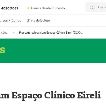
Faça s
Canais de atendimento
4020 9087
ursos Próprios
2º via de Boleto
ições
Prestador Mosaicum Espaço Clínico Eireli (51004355-5)
s
m Espaço Clínico Eireli