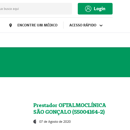
Login
ua busca aqui
ENCONTRE UM MÉDICO
ACESSO RÁPIDO
Prestador OFTALMOCLÍNICA
SÃO GONÇALO (55004164-2)
07 de Agosto de 2020