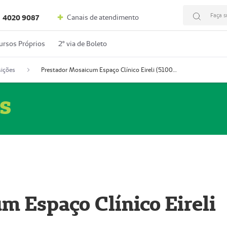
Faça s
Canais de atendimento
4020 9087
ursos Próprios
2º via de Boleto
ições
Prestador Mosaicum Espaço Clínico Eireli (51004355-5)
s
m Espaço Clínico Eireli