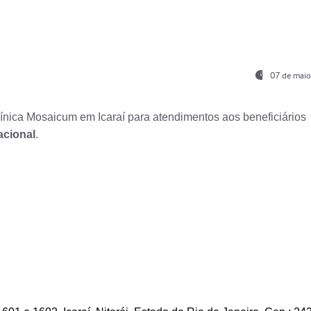
07 de maio
nica Mosaicum em Icaraí para atendimentos aos beneficiários
acional
.