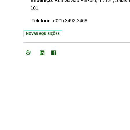
Endereço:
Rua Gavião Peixoto, nº. 124, Salas 1
101.
Telefone:
(021) 3492-3468
NOVAS AQUISIÇÕES