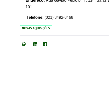
Endereço:
Rua Gavião Peixoto, nº. 124, Salas 1
101.
Telefone:
(021) 3492-3468
NOVAS AQUISIÇÕES