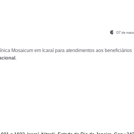
07 de maio
nica Mosaicum em Icaraí para atendimentos aos beneficiários
acional
.