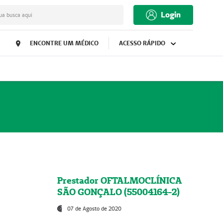
Login
ua busca aqui
ENCONTRE UM MÉDICO
ACESSO RÁPIDO
Prestador OFTALMOCLÍNICA
SÃO GONÇALO (55004164-2)
07 de Agosto de 2020