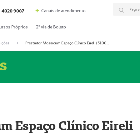
Faça s
Canais de atendimento
4020 9087
ursos Próprios
2º via de Boleto
ições
Prestador Mosaicum Espaço Clínico Eireli (51004355-5)
s
m Espaço Clínico Eireli