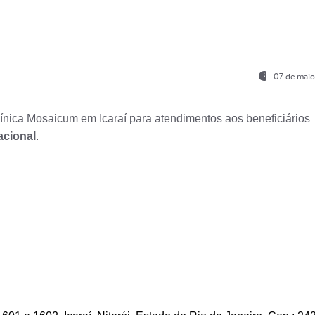
07 de maio
nica Mosaicum em Icaraí para atendimentos aos beneficiários
acional
.