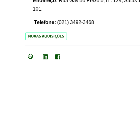
Endereço:
Rua Gavião Peixoto, nº. 124, Salas 1
101.
Telefone:
(021) 3492-3468
NOVAS AQUISIÇÕES