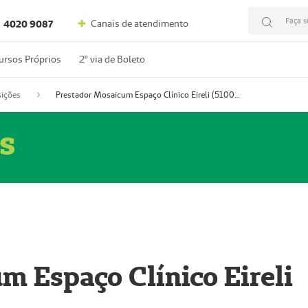
Faça s
Canais de atendimento
4020 9087
ursos Próprios
2º via de Boleto
ições
Prestador Mosaicum Espaço Clínico Eireli (51004355-5)
s
m Espaço Clínico Eireli