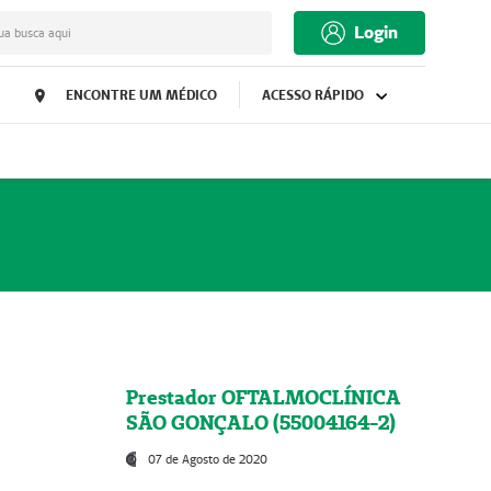
Login
ua busca aqui
ENCONTRE UM MÉDICO
ACESSO RÁPIDO
Prestador OFTALMOCLÍNICA
SÃO GONÇALO (55004164-2)
07 de Agosto de 2020