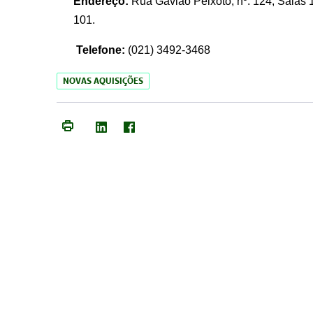
Endereço:
Rua Gavião Peixoto, nº. 124, Salas 1
101.
Telefone:
(021) 3492-3468
NOVAS AQUISIÇÕES