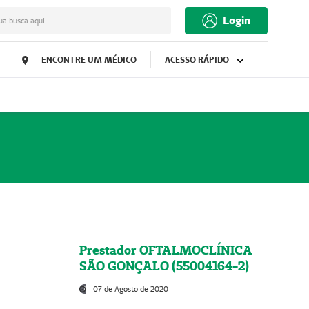
Login
ua busca aqui
ENCONTRE UM MÉDICO
ACESSO RÁPIDO
Prestador OFTALMOCLÍNICA
SÃO GONÇALO (55004164-2)
07 de Agosto de 2020