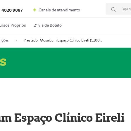
Faça s
Canais de atendimento
4020 9087
ursos Próprios
2º via de Boleto
ições
Prestador Mosaicum Espaço Clínico Eireli (51004355-5)
s
m Espaço Clínico Eireli