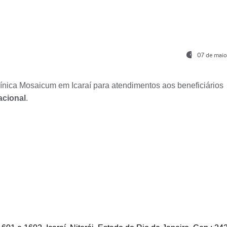
07 de maio
nica Mosaicum em Icaraí para atendimentos aos beneficiários
acional
.