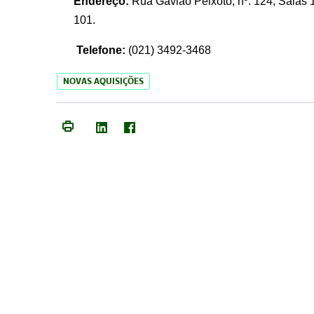
Endereço:
Rua Gavião Peixoto, nº. 124, Salas 1
101.
Telefone:
(021) 3492-3468
NOVAS AQUISIÇÕES