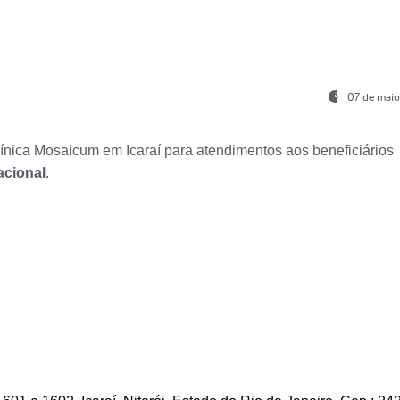
07 de maio
nica Mosaicum em Icaraí para atendimentos aos beneficiários
acional
.