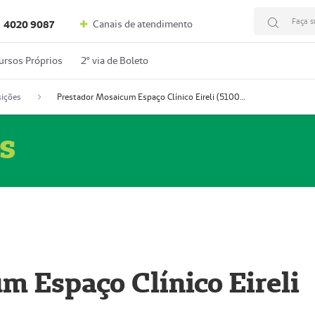
Faça s
Canais de atendimento
4020 9087
ursos Próprios
2º via de Boleto
ições
Prestador Mosaicum Espaço Clínico Eireli (51004355-5)
s
m Espaço Clínico Eireli