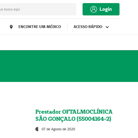
Login
ua busca aqui
ENCONTRE UM MÉDICO
ACESSO RÁPIDO
Prestador OFTALMOCLÍNICA
SÃO GONÇALO (55004164-2)
07 de Agosto de 2020