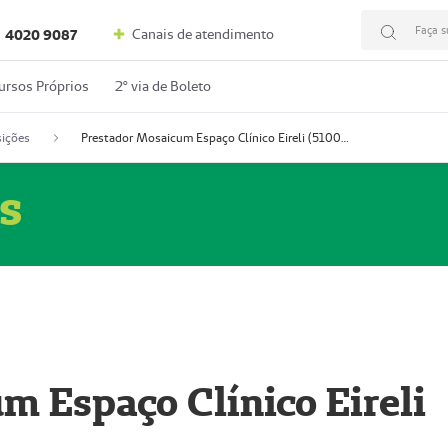
Faça s
Canais de atendimento
4020 9087
ursos Próprios
2º via de Boleto
ições
Prestador Mosaicum Espaço Clínico Eireli (51004355-5)
s
m Espaço Clínico Eireli