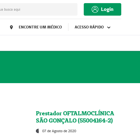
Login
ua busca aqui
ENCONTRE UM MÉDICO
ACESSO RÁPIDO
Prestador OFTALMOCLÍNICA
SÃO GONÇALO (55004164-2)
07 de Agosto de 2020