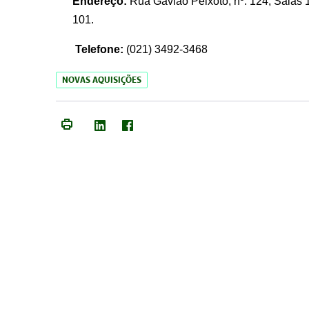
Endereço:
Rua Gavião Peixoto, nº. 124, Salas 1
101.
Telefone:
(021) 3492-3468
NOVAS AQUISIÇÕES