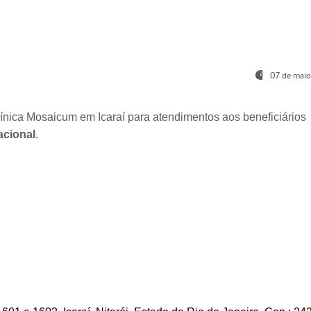
07 de maio
nica Mosaicum em Icaraí para atendimentos aos beneficiários
acional
.