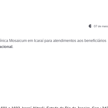
07 de maio
nica Mosaicum em Icaraí para atendimentos aos beneficiários
acional
.