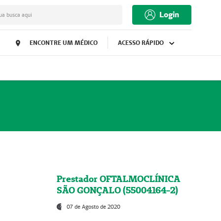
Login
ua busca aqui
ENCONTRE UM MÉDICO
ACESSO RÁPIDO
Prestador OFTALMOCLÍNICA
SÃO GONÇALO (55004164-2)
07 de Agosto de 2020