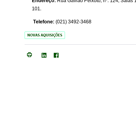
Endereço:
Rua Gavião Peixoto, nº. 124, Salas 1
101.
Telefone:
(021) 3492-3468
NOVAS AQUISIÇÕES