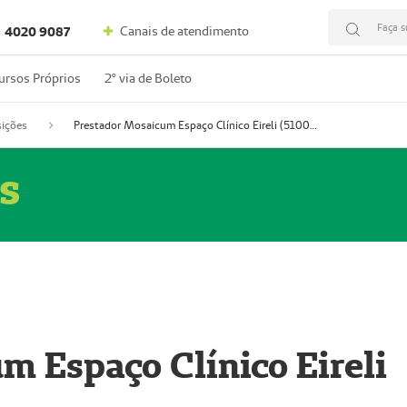
Faça s
Canais de atendimento
4020 9087
ursos Próprios
2º via de Boleto
ições
Prestador Mosaicum Espaço Clínico Eireli (51004355-5)
s
m Espaço Clínico Eireli