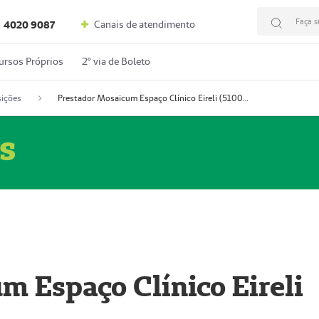
Faça s
Canais de atendimento
4020 9087
ursos Próprios
2º via de Boleto
ições
Prestador Mosaicum Espaço Clínico Eireli (51004355-5)
s
m Espaço Clínico Eireli