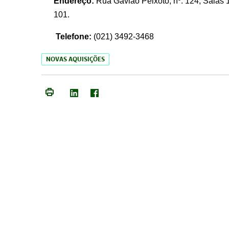
Endereço:
Rua Gavião Peixoto, nº. 124, Salas 1
101.
Telefone:
(021) 3492-3468
NOVAS AQUISIÇÕES