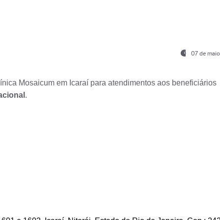
07 de maio
nica Mosaicum em Icaraí para atendimentos aos beneficiários
acional
.