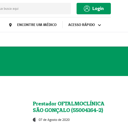
Login
ua busca aqui
ENCONTRE UM MÉDICO
ACESSO RÁPIDO
Prestador OFTALMOCLÍNICA
SÃO GONÇALO (55004164-2)
07 de Agosto de 2020