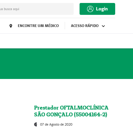
Login
ua busca aqui
ENCONTRE UM MÉDICO
ACESSO RÁPIDO
Prestador OFTALMOCLÍNICA
SÃO GONÇALO (55004164-2)
07 de Agosto de 2020