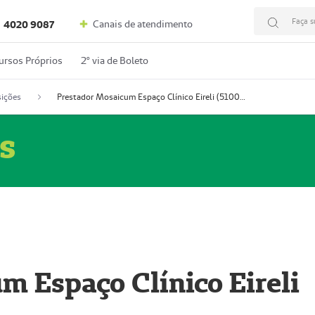
Faça s
Canais de atendimento
4020 9087
ursos Próprios
2º via de Boleto
ições
Prestador Mosaicum Espaço Clínico Eireli (51004355-5)
s
m Espaço Clínico Eireli