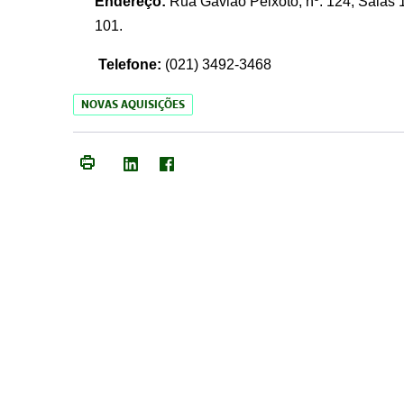
Endereço:
Rua Gavião Peixoto, nº. 124, Salas 1
101.
Telefone:
(021) 3492-3468
NOVAS AQUISIÇÕES