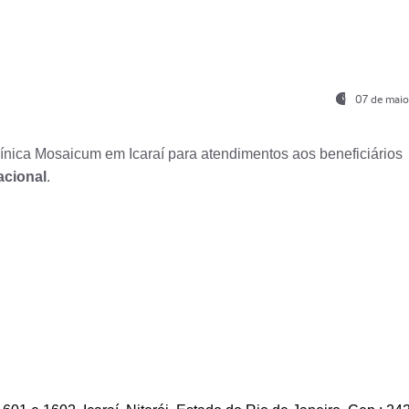
07 de maio
nica Mosaicum em Icaraí para atendimentos aos beneficiários
acional
.