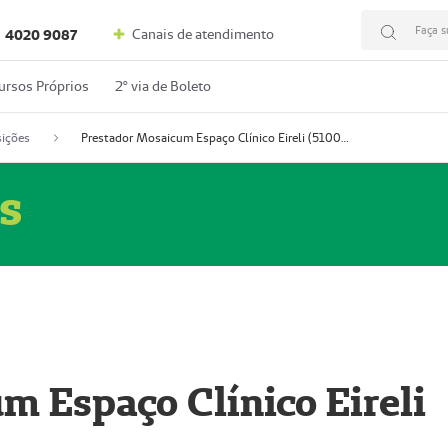
Faça s
Canais de atendimento
4020 9087
ursos Próprios
2º via de Boleto
ições
Prestador Mosaicum Espaço Clínico Eireli (51004355-5)
s
m Espaço Clínico Eireli