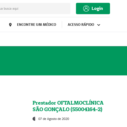
Login
ua busca aqui
ENCONTRE UM MÉDICO
ACESSO RÁPIDO
Prestador OFTALMOCLÍNICA
SÃO GONÇALO (55004164-2)
07 de Agosto de 2020