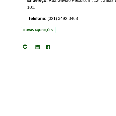
Endereço:
Rua Gavião Peixoto, nº. 124, Salas 1
101.
Telefone:
(021) 3492-3468
NOVAS AQUISIÇÕES