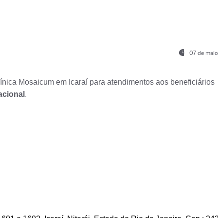
07 de maio
nica Mosaicum em Icaraí para atendimentos aos beneficiários
acional
.