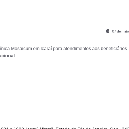
07 de maio
nica Mosaicum em Icaraí para atendimentos aos beneficiários
acional
.