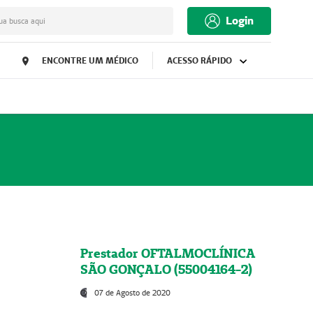
Login
ua busca aqui
ENCONTRE UM MÉDICO
ACESSO RÁPIDO
Prestador OFTALMOCLÍNICA
SÃO GONÇALO (55004164-2)
07 de Agosto de 2020