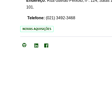
Endereço:
Rua Gavião Peixoto, nº. 124, Salas 1
101.
Telefone:
(021) 3492-3468
NOVAS AQUISIÇÕES