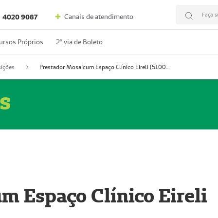
Faça s
Canais de atendimento
4020 9087
ursos Próprios
2º via de Boleto
ições
Prestador Mosaicum Espaço Clínico Eireli (51004355-5)
s
m Espaço Clínico Eireli