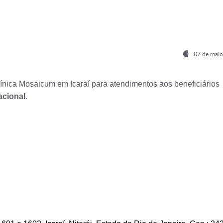
07 de maio
nica Mosaicum em Icaraí para atendimentos aos beneficiários
acional
.