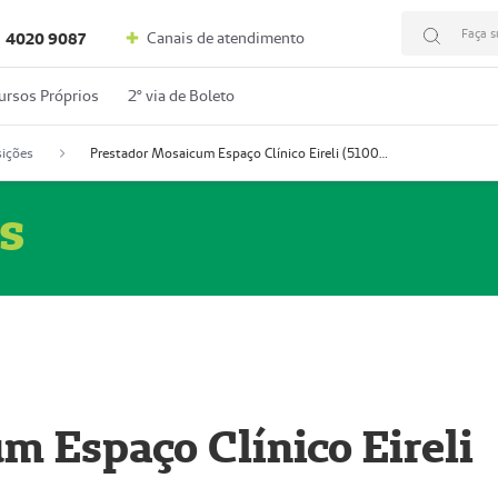
Faça s
Canais de atendimento
4020 9087
ursos Próprios
2º via de Boleto
ições
Prestador Mosaicum Espaço Clínico Eireli (51004355-5)
s
m Espaço Clínico Eireli