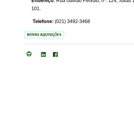
Endereço:
Rua Gavião Peixoto, nº. 124, Salas 1
101.
Telefone:
(021) 3492-3468
NOVAS AQUISIÇÕES