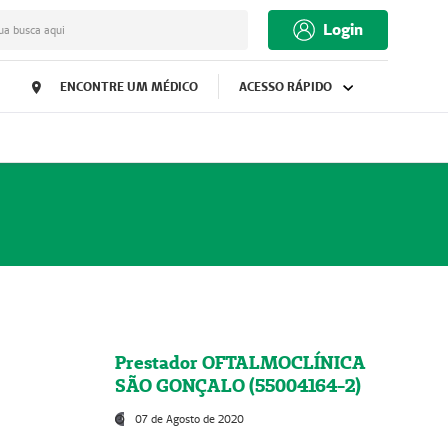
Login
ua busca aqui
ENCONTRE UM MÉDICO
ACESSO RÁPIDO
Prestador OFTALMOCLÍNICA
SÃO GONÇALO (55004164-2)
07 de Agosto de 2020